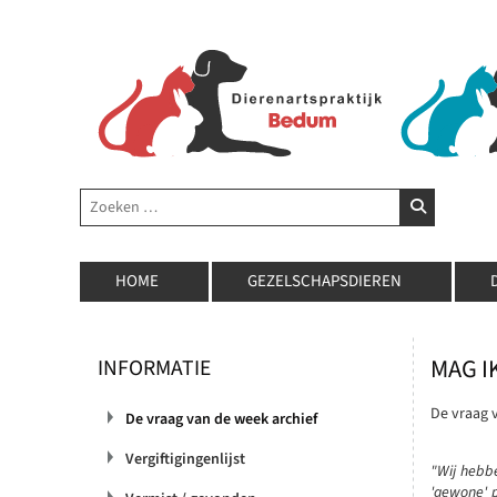
Zoeken
ZOEKEN
HOME
GEZELSCHAPSDIEREN
MAG I
INFORMATIE
De vraag 
De vraag van de week archief
Vergiftigingenlijst
"Wij hebbe
'gewone' p