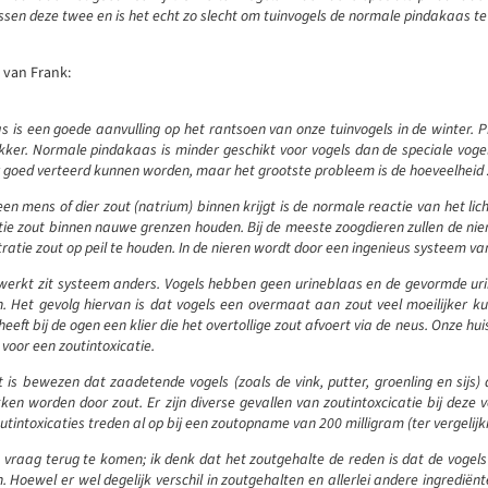
ussen deze twee en is het echt zo slecht om tuinvogels de normale pindakaas t
van Frank:
 is een goede aanvulling op het rantsoen van onze tuinvogels in de winter. Pi
kker. Normale pindakaas is minder geschikt voor vogels dan de speciale vog
 goed verteerd kunnen worden, maar het grootste probleem is de hoeveelheid zo
n mens of dier zout (natrium) binnen krijgt is de normale reactie van het l
tie zout binnen nauwe grenzen houden. Bij de meeste zoogdieren zullen de ni
ratie zout op peil te houden. In de nieren wordt door een ingenieus systeem va
 werkt zit systeem anders. Vogels hebben geen urineblaas en de gevormde urine
. Het gevolg hiervan is dat vogels een overmaat aan zout veel moeilijker kun
eeft bij de ogen een klier die het overtollige zout afvoert via de neus. Onze huis
 voor een zoutintoxicatie.
 is bewezen dat zaadetende vogels (zoals de vink, putter, groenling en sij
en worden door zout. Er zijn diverse gevallen van zoutintoxcicatie bij deze v
tintoxicaties treden al op bij een zoutopname van 200 milligram (ter vergelijki
vraag terug te komen; ik denk dat het zoutgehalte de reden is dat de vogel
n. Hoewel er wel degelijk verschil in zoutgehalten en allerlei andere ingredië