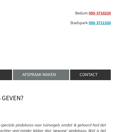
Bedum
050-3710220
Stadspark
050-3711320
AFSPRAAK MAKEN
CONTACT
S GEVEN?
s speciale pindakaas voor tuinvogels omdat ik gehoord had dat
 echter veel minder lekker dan 'gewone' pindakaas. Wat is het