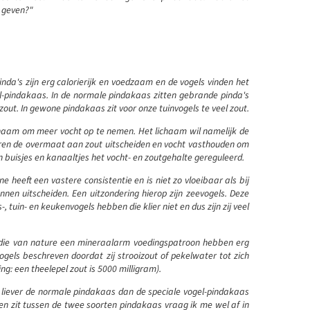
e geven?"
nda's zijn erg calorierijk en voedzaam en de vogels vinden het
el-pindakaas. In de normale pindakaas zitten gebrande pinda's
ut. In gewone pindakaas zit voor onze tuinvogels te veel zout.
ichaam om meer vocht op te nemen. Het lichaam wil namelijk de
eren de overmaat aan zout uitscheiden en vocht vasthouden om
n buisjes en kanaaltjes het vocht- en zoutgehalte gereguleerd.
 heeft een vastere consistentie en is niet zo vloeibaar als bij
nen uitscheiden. Een uitzondering hierop zijn zeevogels. Deze
-, tuin- en keukenvogels hebben die klier niet en dus zijn zij veel
s) die van nature een mineraalarm voedingspatroon hebben erg
ogels beschreven doordat zij strooizout of pekelwater tot zich
ng: een theelepel zout is 5000 milligram).
s liever de normale pindakaas dan de speciale vogel-pindakaas
nten zit tussen de twee soorten pindakaas vraag ik me wel af in