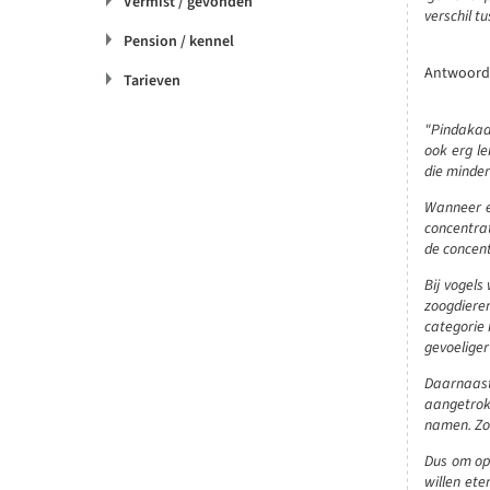
Vermist / gevonden
verschil t
Pension / kennel
Antwoord 
Tarieven
"Pindakaas
ook erg le
die minder
Wanneer ee
concentra
de concent
Bij vogels
zoogdieren
categorie h
gevoeliger
Daarnaast
aangetrokk
namen. Zou
Dus om op 
willen ete