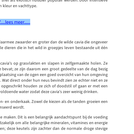
snel als exotisch huisdier populair werden. Door intensieve
in kleur en vachttype.
..lees meer.....
 daarmee zwaarder en groter dan de wilde cavia die ongeveer
le dieren die in het wild in groepjes leven bestaande uit één
n cavia's op grasvlakten en slapen in zelfgemaakte holen. Ze
ie bevat; ze zijn daarom een groot gedeelte van de dag bezig
e plaatsing van de ogen een goed overzicht van hun omgeving
Wat direct onder hun neus bevindt zien ze echter niet en ze
opgeschrikt houden ze zich of doodstil of gaan er met een
voldoende water zodat deze cavia's zeer weinig drinken.
en- en onderkaak. Zowel de kiezen als de tanden groeien een
enseerd wordt.
te maken. Dit is een belangrijk aandachtspunt bij de voeding
odzakelijk om alle belangrijke mineralen, vitamines en energie
en; deze keutels zijn zachter dan de normale droge stevige