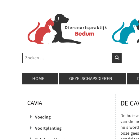
Zoeken
ZOEKEN
HOME
GEZELSCHAPSDIEREN
DE CA
CAVIA
De huiscav
Voeding
van de Inc
huis word
Voortplanting
boze gees