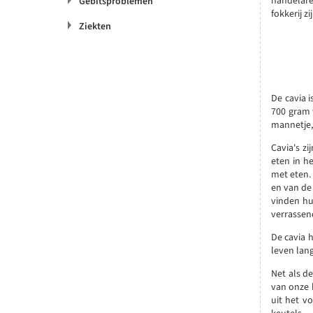
handelare
Gebitsproblemen
fokkerij z
Ziekten
De cavia 
700 gram w
mannetje,
Cavia's z
eten in h
met eten.
en van de
vinden hu
verrassen
De cavia 
leven lan
Net als d
van onze h
uit het v