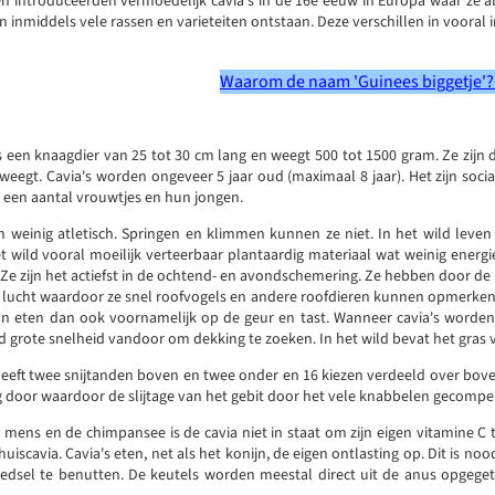
n introduceerden vermoedelijk cavia's in de 16e eeuw in Europa waar ze al 
ijn inmiddels vele rassen en varieteiten ontstaan. Deze verschillen in vooral 
Waarom de naam 'Guinees biggetje'?'..
is een knaagdier van 25 tot 30 cm lang en weegt 500 tot 1500 gram. Ze zijn
eegt. Cavia's worden ongeveer 5 jaar oud (maximaal 8 jaar). Het zijn socia
 een aantal vrouwtjes en hun jongen.
ijn weinig atletisch. Springen en klimmen kunnen ze niet. In het wild leve
et wild vooral moeilijk verteerbaar plantaardig materiaal wat weinig energ
 Ze zijn het actiefst in de ochtend- en avondschemering. Ze hebben door d
 lucht waardoor ze snel roofvogels en andere roofdieren kunnen opmerken. 
n eten dan ook voornamelijk op de geur en tast. Wanneer cavia's worden 
d grote snelheid vandoor om dekking te zoeken. In het wild bevat het gras 
heeft twee snijtanden boven en twee onder en 16 kiezen verdeeld over bov
g door waardoor de slijtage van het gebit door het vele knabbelen gecomp
e mens en de chimpansee is de cavia niet in staat om zijn eigen vitamine C 
uiscavia. Cavia's eten, net als het konijn, de eigen ontlasting op. Dit is no
oedsel te benutten. De keutels worden meestal direct uit de anus opgeget