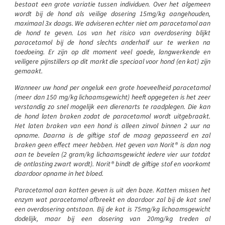
bestaat een grote variatie tussen individuen. Over het algemeen
wordt bij de hond als veilige dosering 15mg/kg aangehouden,
maximaal 3x daags. We adviseren echter niet om paracetamol aan
de hond te geven. Los van het risico van overdosering blijkt
paracetamol bij de hond slechts anderhalf uur te werken na
toedoeing. Er zijn op dit moment veel goede, langwerkende en
veiligere pijnstillers op dit markt die speciaal voor hond (en kat) zijn
gemaakt.
Wanneer uw hond per ongeluk een grote hoeveelheid paracetamol
(meer dan 150 mg/kg lichaamsgewicht) heeft opgegeten is het zeer
verstandig zo snel mogelijk een dierenarts te raadplegen. Die kan
de hond laten braken zodat de paracetamol wordt uitgebraakt.
Het laten braken van een hond is alleen zinvol binnen 2 uur na
opname. Daarna is de giftige stof de maag gepasseerd en zal
braken geen effect meer hebben. Het geven van Norit® is dan nog
aan te bevelen (2 gram/kg lichaamsgewicht iedere vier uur totdat
de ontlasting zwart wordt). Norit® bindt de giftige stof en voorkomt
daardoor opname in het bloed.
Paracetamol aan katten geven is uit den boze. Katten missen het
enzym wat paracetamol afbreekt en daardoor zal bij de kat snel
een overdosering ontstaan. Bij de kat is 75mg/kg lichaamsgewicht
dodelijk, maar bij een dosering van 20mg/kg treden al