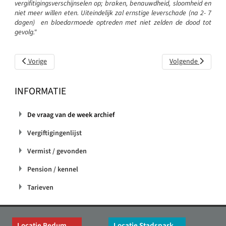
vergifitigingsverschijnselen op; braken, benauwdheid, sloomheid en
niet meer willen eten. Uiteindelijk zal ernstige leverschade (na 2- 7
dagen) en bloedarmoede optreden met niet zelden de dood tot
gevolg."
Vorig artikel: Mag ik ook gewone pindakaas aan de tuinvogels
Volgende artikel:
Vorige
Volgende
geven?
De kraai met
witte veren
INFORMATIE
De vraag van de week archief
Vergiftigingenlijst
Vermist / gevonden
Pension / kennel
Tarieven
Locatie Bedum
Locatie Stadspark