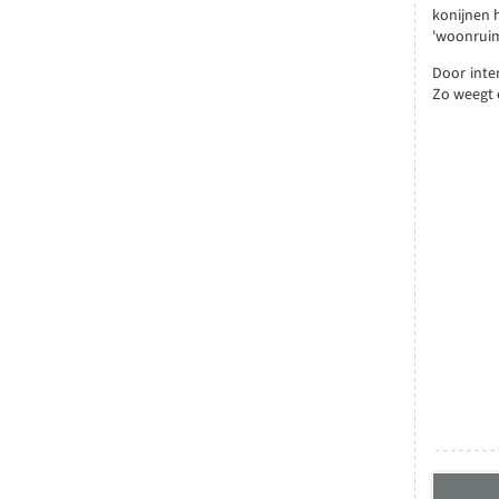
konijnen 
'woonruim
Door inten
Zo weegt 