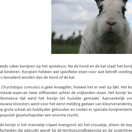
eeds vaker konijnen op het spreekuur. Na de hond en de kat staat het konij
al kinderen. Konijnen hebben wel specifieke eisen voor wat betreft voedi
rs benaderd worden dan de hond of de kat.
 (
Oryctolagus cuniculus
) is geen knaagdier, hoewel het er veel op lijkt. Het k
enkaak waarvan twee stifttanden achter de snijtanden staan. Het konijn k
Romeinse tijd werd het konijn tot huisdier gemaakt. Aanvankelijk voo
eeuwse kloosters werd voor het eerst melding gedaan van kleurverandering
op grote schaal als hobbydier gehouden en vinden er speciale konijnenten
s populair gezelschapsdier een enorme vlucht.
lde konijn is het mannetje vrijwel evengroot als het vrouwtje, alleen de ko
fscheiden die gebruikt wordt bij de territoirumafbakening en de onderlinge