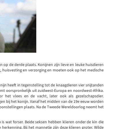
n op de derde plaats. Konijnen zijn lieve en leuke huisdieren
ng, huisvesting en verzorging en moeten ook op het medische
onijn heeft in tegenstelling tot de knaagdieren vier snijtanden
omt oorspronkelijk uit zuidwest-Europa en noordwest-Afrika.
r het vlees en de vacht, later ook als gezelschapsdier.
en bij het konijn. Vanaf het midden van de 19e eeuw worden
toonstellingen plaats. Na de Tweede Wereldoorlog neemt het
p is wat forser. Beide seksen hebben klieren onder de kin die
 herkenning. Bij het mannetje zijn deze klieren groter. Wilde