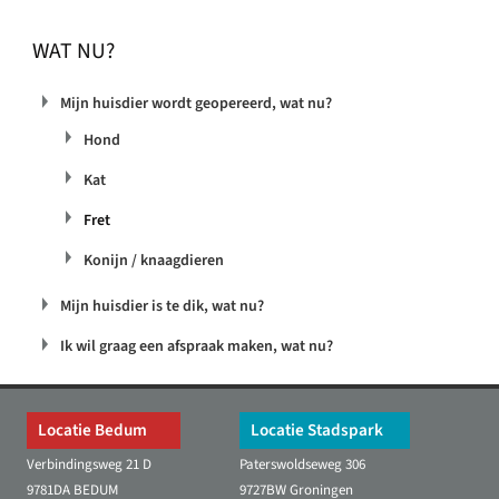
WAT NU?
Mijn huisdier wordt geopereerd, wat nu?
Hond
Kat
Fret
Konijn / knaagdieren
Mijn huisdier is te dik, wat nu?
Ik wil graag een afspraak maken, wat nu?
Locatie Bedum
Locatie Stadspark
Verbindingsweg 21 D
Paterswoldseweg 306
9781DA BEDUM
9727BW Groningen