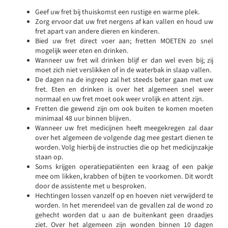
Geef uw fret bij thuiskomst een rustige en warme plek.
Zorg ervoor dat uw fret nergens af kan vallen en houd uw
fret apart van andere dieren en kinderen.
Bied uw fret direct voer aan; fretten MOETEN zo snel
mogelijk weer eten en drinken.
Wanneer uw fret wil drinken blijf er dan wel even bij; zij
moet zich niet verslikken of in de waterbak in slaap vallen.
De dagen na de ingreep zal het steeds beter gaan met uw
fret. Eten en drinken is over het algemeen snel weer
normaal en uw fret moet ook weer vrolijk en attent zijn.
Fretten die gewend zijn om ook buiten te komen moeten
minimaal 48 uur binnen blijven.
Wanneer uw fret medicijnen heeft meegekregen zal daar
over het algemeen de volgende dag mee gestart dienen te
worden. Volg hierbij de instructies die op het medicijnzakje
staan op.
Soms krijgen operatiepatiënten een kraag of een pakje
mee om likken, krabben of bijten te voorkomen. Dit wordt
door de assistente met u besproken.
Hechtingen lossen vanzelf op en hoeven niet verwijderd te
worden. In het merendeel van de gevallen zal de wond zo
gehecht worden dat u aan de buitenkant geen draadjes
ziet. Over het algemeen zijn wonden binnen 10 dagen