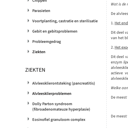
Chippen
Wat is de 
Parasieten
De alvlees
Voortplanting, castratie en sterilisatie
1.
Het end
Gebit en gebitsproblemen
Dit deel v
van het b
Probleemgedrag
2.
Het exo
Ziekten
Dit deel 
enzym
li
alvleeskl
ZIEKTEN
actieve 
alvleeskli
Alvleesklierontsteking (pancreatitis)
Welke aan
Alvleesklierproblemen
De meest 
Dolly Parton syndroom
(fibroadenomateuze hyperplasie)
De meest 
Eosinofiel granuloom complex