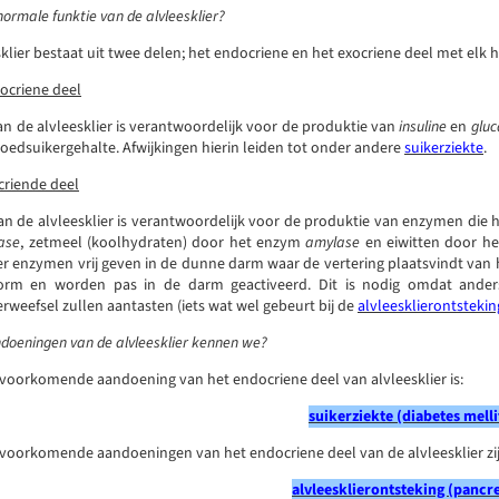
normale funktie van de alvleesklier?
klier bestaat uit twee delen; het endocriene en het exocriene deel met elk h
ocriene deel
an de alvleesklier is verantwoordelijk voor de produktie van
insuline
en
glu
loedsuikergehalte. Afwijkingen hierin leiden tot onder andere
suikerziekte
.
criende deel
van de alvleesklier is verantwoordelijk voor de produktie van enzymen die
pase
, zetmeel (koolhydraten) door het enzym
amylase
en eiwitten door h
ier enzymen vrij geven in de dunne darm waar de vertering plaatsvindt van h
vorm en worden pas in de darm geactiveerd. Dit is nodig omdat anders
erweefsel zullen aantasten (iets wat wel gebeurt bij de
alvleesklierontstekin
doeningen van de alvleesklier kennen we?
voorkomende aandoening van het endocriene deel van alvleesklier is:
suikerziekte (diabetes melli
voorkomende aandoeningen van het endocriene deel van de alvleesklier zij
alvleesklierontsteking (pancre