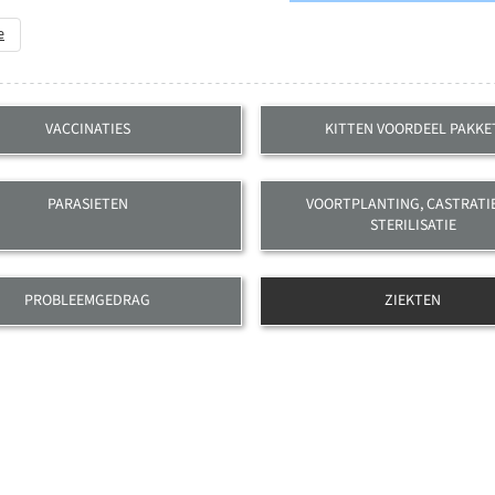
tikel: Alvleesklierontsteking (pancreatitis)
e
VACCINATIES
KITTEN VOORDEEL PAKKE
PARASIETEN
VOORTPLANTING, CASTRATI
STERILISATIE
PROBLEEMGEDRAG
ZIEKTEN