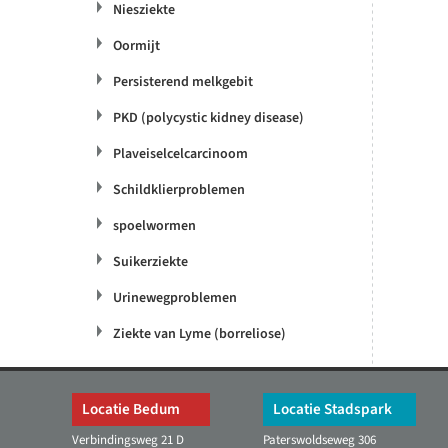
Niesziekte
Oormijt
Persisterend melkgebit
PKD (polycystic kidney disease)
Plaveiselcelcarcinoom
Schildklierproblemen
spoelwormen
Suikerziekte
Urinewegproblemen
Ziekte van Lyme (borreliose)
Locatie Bedum
Locatie Stadspark
Verbindingsweg 21 D
Paterswoldseweg 306