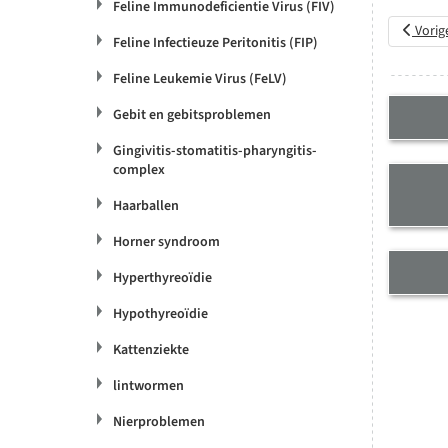
Feline Immunodeficientie Virus (FIV)
Vorig ar
Vorig
Feline Infectieuze Peritonitis (FIP)
Feline Leukemie Virus (FeLV)
Gebit en gebitsproblemen
Gingivitis-stomatitis-pharyngitis-
complex
Haarballen
Horner syndroom
Hyperthyreoïdie
Hypothyreoïdie
Kattenziekte
lintwormen
Nierproblemen