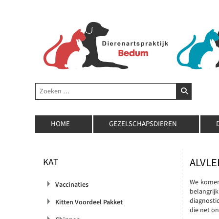
Zoeken
ZOEKEN
HOME
GEZELSCHAPSDIEREN
ALVL
KAT
We komen 
Vaccinaties
belangrij
diagnosti
Kitten Voordeel Pakket
die net o