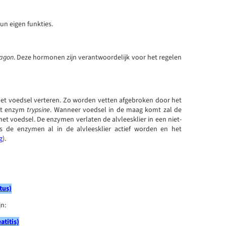
un eigen funkties.
cagon
. Deze hormonen zijn verantwoordelijk voor het regelen
 het voedsel verteren. Zo worden vetten afgebroken door het
et enzym
trypsine
. Wanneer voedsel in de maag komt zal de
et voedsel. De enzymen verlaten de alvleesklier in een niet-
 de enzymen al in de alvleesklier actief worden en het
g
).
tus)
n:
atitis)