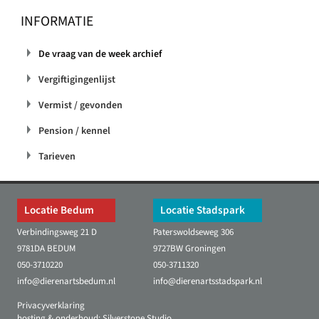
INFORMATIE
De vraag van de week archief
Vergiftigingenlijst
Vermist / gevonden
Pension / kennel
Tarieven
Locatie Bedum
Locatie Stadspark
Verbindingsweg 21 D
Paterswoldseweg 306
9781DA BEDUM
9727BW Groningen
050-3710220
050-3711320
info@dierenartsbedum.nl
info@dierenartsstadspark.nl
Privacyverklaring
hosting & onderhoud:
Silverstone Studio