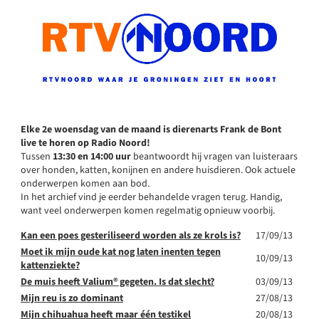
Elke 2e woensdag van de maand is dierenarts Frank de Bont
live te horen op Radio Noord!
Tussen
13:30 en 14:00 uur
beantwoordt hij vragen van luisteraars
over honden, katten, konijnen en andere huisdieren. Ook actuele
onderwerpen komen aan bod.
In het archief vind je eerder behandelde vragen terug. Handig,
want veel onderwerpen komen regelmatig opnieuw voorbij.
Artikelen
Titel
Publicatiedatum
Kan een poes gesteriliseerd worden als ze krols is?
17/09/13
Moet ik mijn oude kat nog laten inenten tegen
10/09/13
kattenziekte?
De muis heeft Valium® gegeten. Is dat slecht?
03/09/13
Mijn reu is zo dominant
27/08/13
Mijn chihuahua heeft maar één testikel
20/08/13