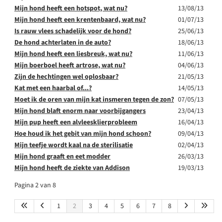
Mijn hond heeft een hotspot, wat nu?
13/08/13
Mijn hond heeft een krentenbaard, wat nu?
01/07/13
Is rauw vlees schadelijk voor de hond?
25/06/13
De hond achterlaten in de auto?
18/06/13
Mijn hond heeft een liesbreuk, wat nu?
11/06/13
Mijn boerboel heeft artrose, wat nu?
04/06/13
Zijn de hechtingen wel oplosbaar?
21/05/13
Kat met een haarbal of...?
14/05/13
Moet ik de oren van mijn kat insmeren tegen de zon?
07/05/13
Mijn hond blaft enorm naar voorbijgangers
23/04/13
Mijn pup heeft een alvleesklierprobleem
16/04/13
Hoe houd ik het gebit van mijn hond schoon?
09/04/13
Mijn teefje wordt kaal na de sterilisatie
02/04/13
Mijn hond graaft en eet modder
26/03/13
Mijn hond heeft de ziekte van Addison
19/03/13
Pagina 2 van 8
1
2
3
4
5
6
7
8