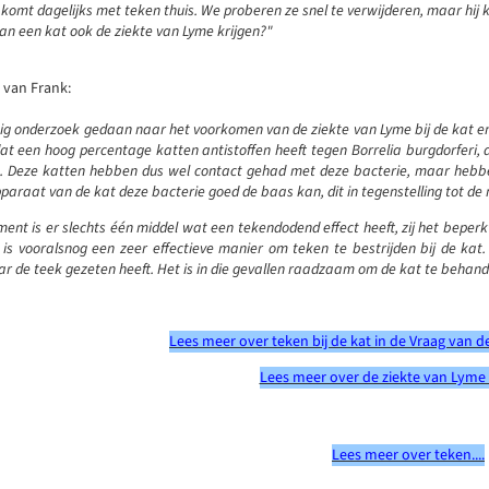
komt dagelijks met teken thuis. We proberen ze snel te verwijderen, maar hij kr
an een kat ook de ziekte van Lyme krijgen?"
van Frank:
nig onderzoek gedaan naar het voorkomen van de ziekte van Lyme bij de kat en 
at een hoog percentage katten antistoffen heeft tegen Borrelia burgdorferi, 
n. Deze katten hebben dus wel contact gehad met deze bacterie, maar hebben
raat van de kat deze bacterie goed de baas kan, dit in tegenstelling tot de
ent is er slechts één middel wat een tekendodend effect heeft, zij het beperkt
 is vooralsnog een zeer effectieve manier om teken te bestrijden bij de kat
r de teek gezeten heeft. Het is in die gevallen raadzaam om de kat te behand
Lees meer over teken bij de kat in de Vraag van d
Lees meer over de ziekte van Lyme bi
Lees meer over teken....