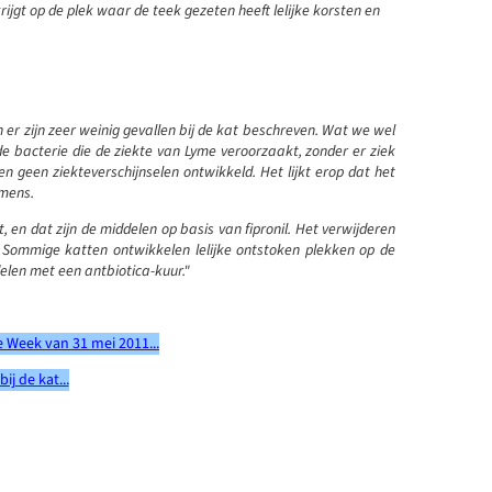
ijgt op de plek waar de teek gezeten heeft lelijke korsten en
er zijn zeer weinig gevallen bij de kat beschreven. Wat we wel
de bacterie die de ziekte van Lyme veroorzaakt, zonder er ziek
 geen ziekteverschijnselen ontwikkeld. Het lijkt erop dat het
 mens.
, en dat zijn de middelen op basis van fipronil. Het verwijderen
. Sommige katten ontwikkelen lelijke ontstoken plekken op de
elen met een antbiotica-kuur."
e Week van 31 mei 2011...
j de kat...