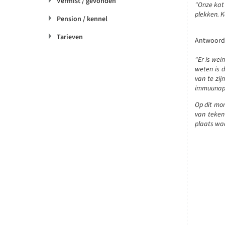
Vermist / gevonden
"Onze kat 
plekken. K
Pension / kennel
Tarieven
Antwoord 
"Er is wei
weten is d
van te zij
immuunappa
Op dit mom
van teken
plaats waa