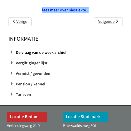
lees meer over niesziekte...
Vorig artikel: Mijn kat eet kattengrit
Volgende artikel: I
Vorige
Volgende
kerstboomversieri
gevaarlijk voor mij
INFORMATIE
kat?
De vraag van de week archief
Vergiftigingenlijst
Vermist / gevonden
Pension / kennel
Tarieven
Locatie Bedum
Locatie Stadspark
Verbindingsweg 21 D
Paterswoldseweg 306