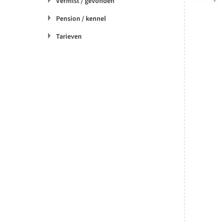
Vermist / gevonden
Pension / kennel
Tarieven