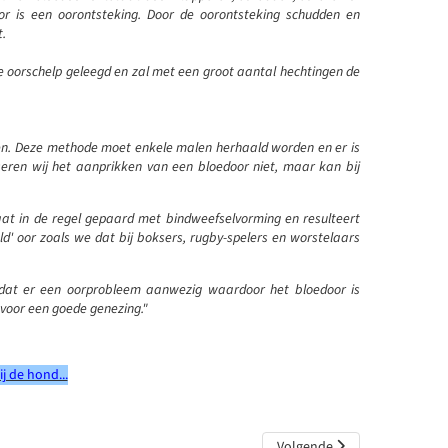
 is een oorontsteking. Door de oorontsteking schudden en
.
 de oorschelp geleegd en zal met een groot aantal hechtingen de
uiten. Deze methode moet enkele malen herhaald worden en er is
eren wij het aanprikken van een bloedoor niet, maar kan bij
gaat in de regel gepaard met bindweefselvorming en resulteert
d' oor zoals we dat bij boksers, rugby-spelers en worstelaars
 dat er een oorprobleem aanwezig waardoor het bloedoor is
voor een goede genezing."
 de hond...
Volgende
Volgende