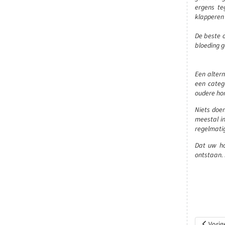
ergens te
klapperen
De beste o
bloeding g
Een altern
een categ
oudere hon
Niets doen
meestal in
regelmatig
Dat uw ho
ontstaan. 
Vorig ar
Vorig