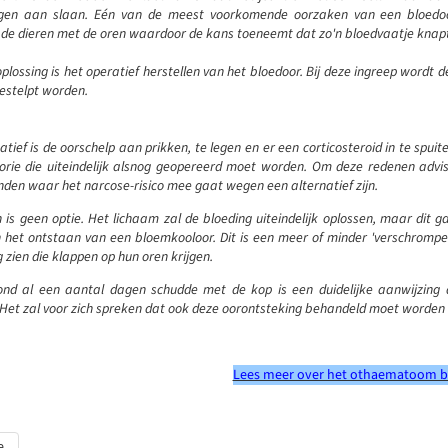
gen aan slaan. Eén van de meest voorkomende oorzaken van een bloedoor
 de dieren met de oren waardoor de kans toeneemt dat zo'n bloedvaatje knapt
plossing is het operatief herstellen van het bloedoor. Bij deze ingreep wordt
estelpt worden.
atief is de oorschelp aan prikken, te legen en er een corticosteroid in te sp
orie die uiteindelijk alsnog geopereerd moet worden. Om deze redenen advis
den waar het narcose-risico mee gaat wegen een alternatief zijn.
 is geen optie. Het lichaam zal de bloeding uiteindelijk oplossen, maar dit 
 het ontstaan van een bloemkooloor. Dit is een meer of minder 'verschrompel
 zien die klappen op hun oren krijgen.
nd al een aantal dagen schudde met de kop is een duidelijke aanwijzing
Het zal voor zich spreken dat ook deze oorontsteking behandeld moet worden 
Lees meer over het othaematoom bij
tikel: Zie jij het verschil tussen een beverrat en een capibara?
e