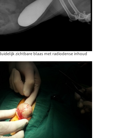
uidelijk zichtbare blaas met radiodense inhoud