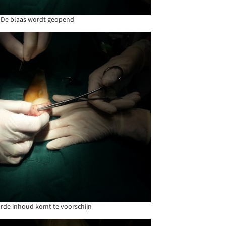
De blaas wordt geopend
rde inhoud komt te voorschijn