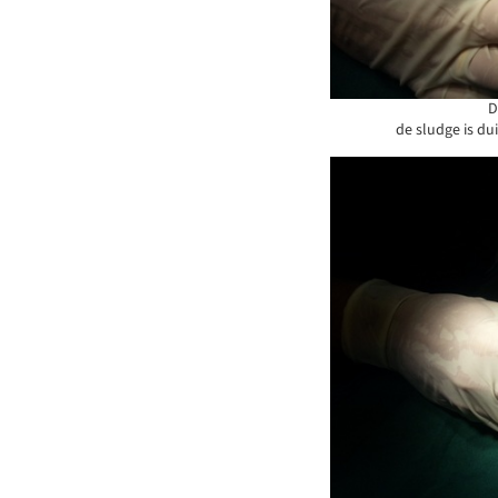
D
de sludge is du