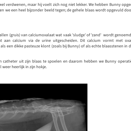
 wel verdwenen, maar hij voelt zich nog niet lekker. We hebben Bunny op
en we een heel bijzonder beeld tegen; de gehele blaas wordt opgevuld doo
tallen (gruis) van calciumoxalaat wat vaak 'sludge' of 'zand' wordt genoem
at aan calcium via de urine uitgescheiden. Dit calcium vormt met ox
als een dikke pasteuze klont (zoals bij Bunny) of als echte blaasstenen in 
n catheter uit zijn blaas te spoelen en daarom hebben we Bunny operatie
weer heerlijk in zijn hokje.