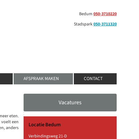
Bedum
050-3710220
Stadspark
050-3711320
AFSPRAAK MAKEN
CONTACT
Vacatures
meer eten.
 voelt een
Locatie Bedum
ren, anders
Verbindingsweg 21-D