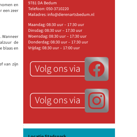
9781 DA Bedum
genomen en
Telefoon:
050-3710220
r een zeer
Mailadres:
info@dierenartsbedum.nl
Maandag: 08:30 uur – 17:30 uur
Dinsdag: 08:30 uur – 17:30 uur
Woensdag: 08:30 uur – 17:30 uur
d. Wanneer
Donderdag: 08:30 uur – 17:30 uur
aalzuur de
Vrijdag: 08:30 uur – 17:00 uur
de blaas en
f van zijn
Locatie Stadspark