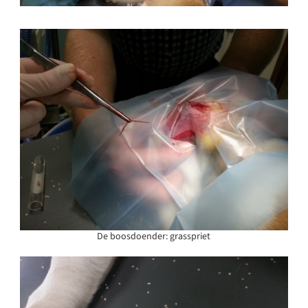
De boosdoender: grasspriet