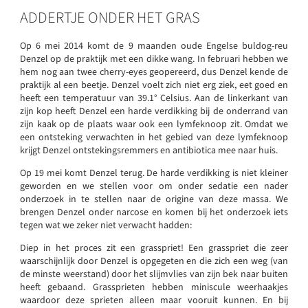
ADDERTJE ONDER HET GRAS
Op 6 mei 2014 komt de 9 maanden oude Engelse buldog-reu
Denzel op de praktijk met een dikke wang. In februari hebben we
hem nog aan twee cherry-eyes geopereerd, dus Denzel kende de
praktijk al een beetje. Denzel voelt zich niet erg ziek, eet goed en
heeft een temperatuur van 39.1° Celsius. Aan de linkerkant van
zijn kop heeft Denzel een harde verdikking bij de onderrand van
zijn kaak op de plaats waar ook een lymfeknoop zit. Omdat we
een ontsteking verwachten in het gebied van deze lymfeknoop
krijgt Denzel ontstekingsremmers en antibiotica mee naar huis.
Op 19 mei komt Denzel terug. De harde verdikking is niet kleiner
geworden en we stellen voor om onder sedatie een nader
onderzoek in te stellen naar de origine van deze massa. We
brengen Denzel onder narcose en komen bij het onderzoek iets
tegen wat we zeker niet verwacht hadden:
Diep in het proces zit een grasspriet! Een grasspriet die zeer
waarschijnlijk door Denzel is opgegeten en die zich een weg (van
de minste weerstand) door het slijmvlies van zijn bek naar buiten
heeft gebaand. Grassprieten hebben miniscule weerhaakjes
waardoor deze sprieten alleen maar vooruit kunnen. En bij