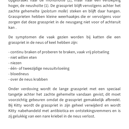
opgebraakt naar de mondholte (2), maar naar een verdieping
hoger, de neusholte (1). De grasspriet blijft vervolgens achter het
zachte gehemelte (
palatum molle
) steken en blijft daar hangen.
Grassprieten hebben kleine weerhaakjes die er vervolgens voor
zorgen dat deze grasspriet in de neusgang niet voor of achteruit
kan .
De symptomen die vaak gezien worden bij katten die een
grasspriet in de neus of keel hebben zijn:
- continu braken of proberen te braken, vaak vrij plotseling
- niet willen eten
- niezen
- één- of tweezijdige neusuitvloeiing
- bloedneus
- over de neus krabben
Onder verdoving wordt de lange grasspriet met een speciaal
tangetje achter het zachte gehemelte vandaan gevist; dit moet
voorzichtig gebeuren omdat de grasspriet gemakkelijk afbreekt.
Bij Kitty wordt de grasspriet in zijn geheel verwijderd en wordt
Kitty nabehandeld met antibiotica en ontstekingsremmers en is
zij gelukkig van een nare kriebel in de neus verlost.