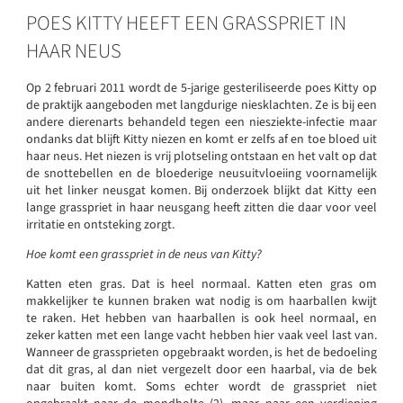
POES KITTY HEEFT EEN GRASSPRIET IN
HAAR NEUS
Op 2 februari 2011 wordt de 5-jarige gesteriliseerde poes Kitty op
de praktijk aangeboden met langdurige niesklachten. Ze is bij een
andere dierenarts behandeld tegen een niesziekte-infectie maar
ondanks dat blijft Kitty niezen en komt er zelfs af en toe bloed uit
haar neus. Het niezen is vrij plotseling ontstaan en het valt op dat
de snottebellen en de bloederige neusuitvloeiing voornamelijk
uit het linker neusgat komen. Bij onderzoek blijkt dat Kitty een
lange grasspriet in haar neusgang heeft zitten die daar voor veel
irritatie en ontsteking zorgt.
Hoe komt een grasspriet in de neus van Kitty?
Katten eten gras. Dat is heel normaal. Katten eten gras om
makkelijker te kunnen braken wat nodig is om haarballen kwijt
te raken. Het hebben van haarballen is ook heel normaal, en
zeker katten met een lange vacht hebben hier vaak veel last van.
Wanneer de grassprieten opgebraakt worden, is het de bedoeling
dat dit gras, al dan niet vergezelt door een haarbal, via de bek
naar buiten komt. Soms echter wordt de grasspriet niet