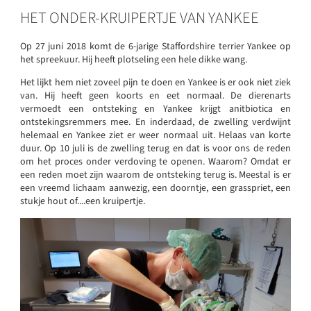
HET ONDER-KRUIPERTJE VAN YANKEE
Op 27 juni 2018 komt de 6-jarige Staffordshire terrier Yankee op
het spreekuur. Hij heeft plotseling een hele dikke wang.
Het lijkt hem niet zoveel pijn te doen en Yankee is er ook niet ziek
van. Hij heeft geen koorts en eet normaal. De dierenarts
vermoedt een ontsteking en Yankee krijgt anitbiotica en
ontstekingsremmers mee. En inderdaad, de zwelling verdwijnt
helemaal en Yankee ziet er weer normaal uit. Helaas van korte
duur. Op 10 juli is de zwelling terug en dat is voor ons de reden
om het proces onder verdoving te openen. Waarom? Omdat er
een reden moet zijn waarom de ontsteking terug is. Meestal is er
een vreemd lichaam aanwezig, een doorntje, een grasspriet, een
stukje hout of....een kruipertje.