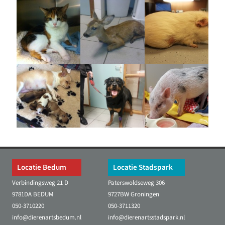
Locatie Bedum
Locatie Stadspark
Verbindingsweg 21 D
Paterswoldseweg 306
9781DA BEDUM
9727BW Groningen
050-3710220
050-3711320
info@dierenartsbedum.nl
info@dierenartsstadspark.nl