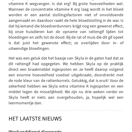
vitamine K wegvangen. Is dat erg? Bij grote hoeveelheden wel.
Wanneer de concentratie vitamine K erg laag wordt in het bloed
worden er een aantal stollingsfactoren niet of onvoldoende
aangemaakt en daardoor raakt de hele bloedstolling in de war. Is
dat bij iemand die bloedverdunners krijgt nog een gewenst effect,
bij onze huisdieren kan de opname van rattengif lijden tot
bloedingen en zelfs tot de dood. Bij de rat of muis die dit gif opeet
is dat juist het gewenste effect; ze overlijden door in- of
uitwendige bloedingen.
Het was een geluk dat het baasje van Skyla in de gaten had dat ze
dit rattengif had opgegeten. We hebben Skyla op de praktijk
direct een braakmiddel ingespoten en ze heeft daarop volgend
een enorme hoeveelheid voedsel uitgebraakt, doordrenkt met
de rode kleur van de rattenkorrels. Gelukkig, dat is eruit! Voor de
zekerheid hebben we Skyla extra vitamine K ingespoten en een
middel tegen de misselijkheid. We zijn nu drie weken verder en
Skyla heeft er niets aan overgehouden, ja, hopelijk wel een
leermomentje dan.
HET LAATSTE NIEUWS